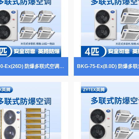
BKF-280-Ex(26D) 防爆多联式空调天花式一拖四 蓄电池室使用