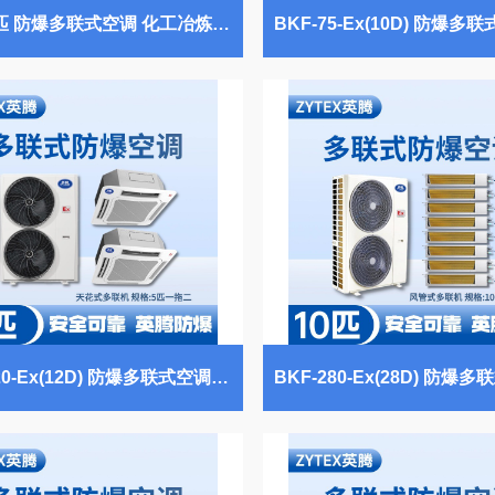
8匹-48匹 防爆多联式空调 化工冶炼车间使用
BKF-120-Ex(12D) 防爆多联式空调天花式一拖二 油站储藏库使用