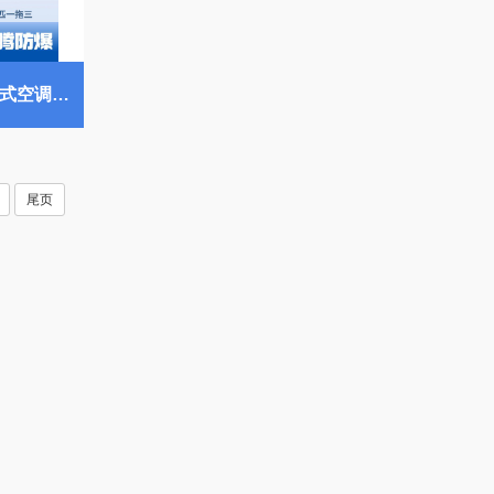
BKF-160-Ex(18D) 防爆多联式空调天花式一拖三 锅炉房使用
尾页