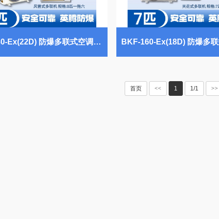
BKF-280-Ex(22D) 防爆多联式空调风管式一拖六 维修站危化品库使用
首页
<<
1
1/1
>>