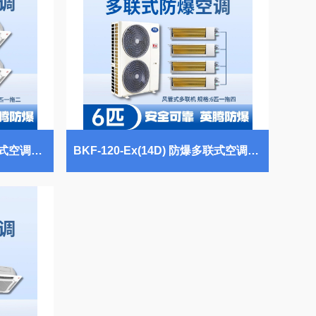
BKG-75-Ex(8.0D) 防爆多联式空调天花式一拖二 汽车配电厂使用
BKF-120-Ex(14D) 防爆多联式空调风管式一拖四 炼油厂使用