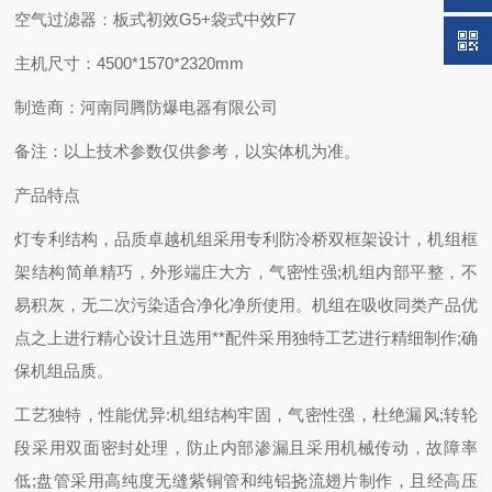
空气过滤器：板式初效G5+袋式中效F7
主机尺寸：4500*1570*2320mm
制造商：河南同腾防爆电器有限公司
备注：以上技术参数仅供参考，以实体机为准。
产品特点
灯专利结构，品质卓越机组采用专利防冷桥双框架设计，机组框
架结构简单精巧，外形端庄大方，气密性强;机组内部平整，不
易积灰，无二次污染适合净化净所使用。机组在吸收同类产品优
点之上进行精心设计且选用**配件采用独特工艺进行精细制作;确
保机组品质。
工艺独特，性能优异:机组结构牢固，气密性强，杜绝漏风;转轮
段采用双面密封处理，防止内部渗漏且采用机械传动，故障率
低;盘管采用高纯度无缝紫铜管和纯铝挠流翅片制作，且经高压