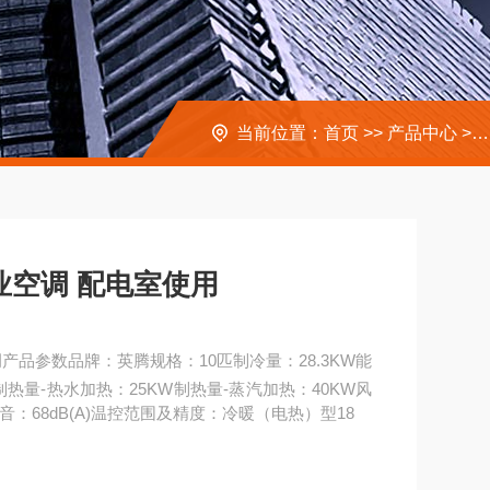
当前位置：
首页
>>
产品中心
>>
业空调 配电室使用
产品参数品牌：英腾规格：10匹制冷量：28.3KW能
制热量-热水加热：25KW制热量-蒸汽加热：40KW风
组噪音：68dB(A)温控范围及精度：冷暖（电热）型18